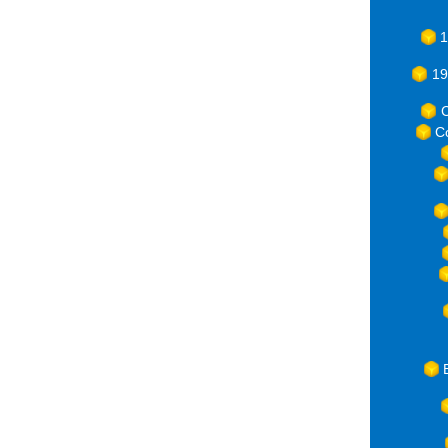
1
19
C