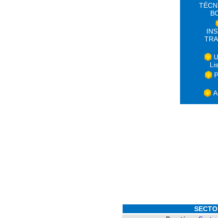
TÉCN
B
IN
TRA
U
Li
P
A
SECTO