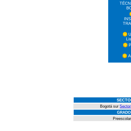
TÉCN
B
IN
TRA
U
Li
P
A
SECTO
Bogotá sur
Sector
GRADO
Preescolar