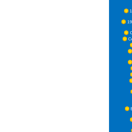
1
19
C