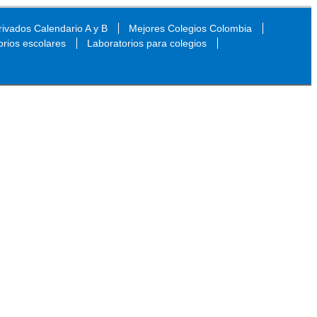
ivados Calendario A y B
Mejores Colegios Colombia
orios escolares
Laboratorios para colegios