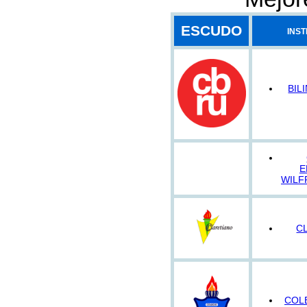
ESCUDO
INST
BIL
E
WILF
C
COL