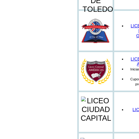
LIC
LIC
Inici
Cupos
pr
LI