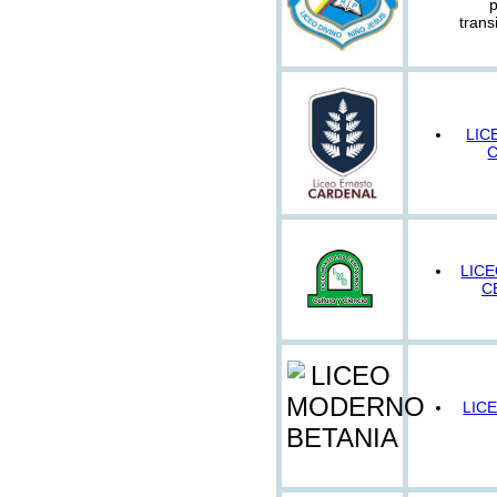
p
trans
LIC
LIC
C
LIC