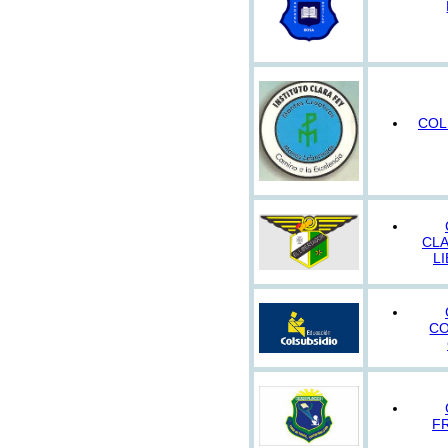
COL
CLA
L
CO
F