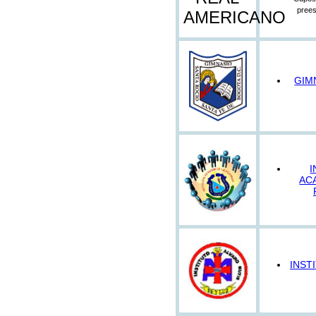
prees
GIM
I
AC
INST