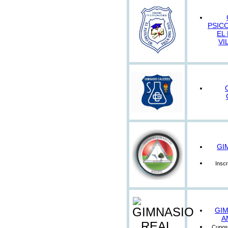
PSIC
EL
VI
GI
Inscr
GIM
A
Cupos 