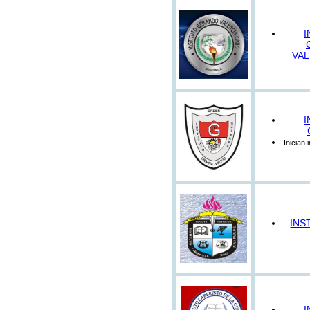
I
VAL
I
Inician 
INS
I