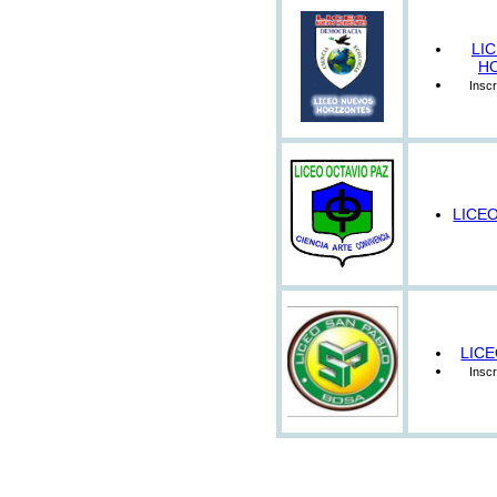
LI
H
Inscr
LICE
LIC
Inscr