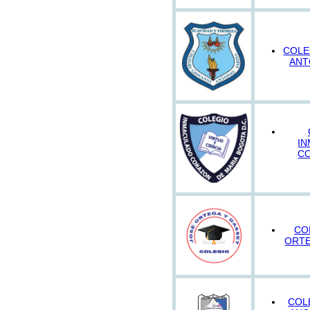
COLE
ANT
I
C
CO
ORTE
COL