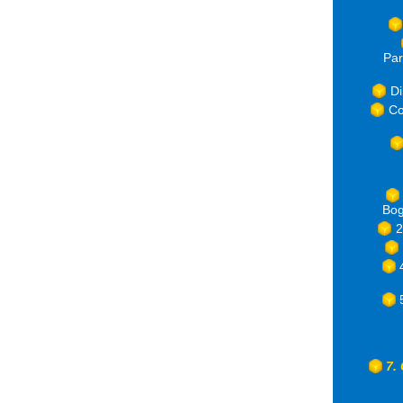
Par
Di
Co
Bog
2
7.