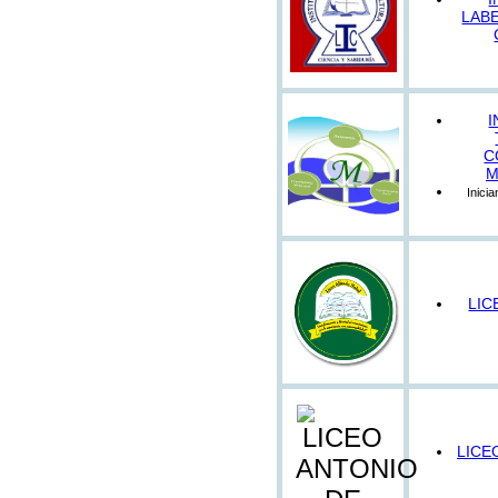
LAB
I
C
M
Inici
LIC
LICE