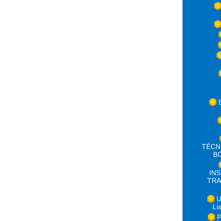
TÉCN
B
IN
TRA
U
Li
P