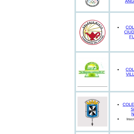
ANG
COL
CIU
F
COL
VIL
COLE
S
Inscr