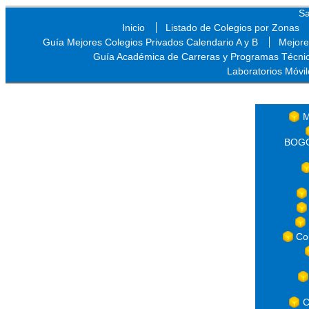
Sa
Inicio
Listado de Colegios por Zonas
Guía Mejores Colegios Privados Calendario A y B
Mejore
Guía Académica de Carreras y Programas Técni
Laboratorios Móvil
Sa
M
BOGOT
Co
C