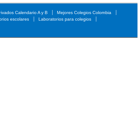
ivados Calendario A y B
Mejores Colegios Colombia
orios escolares
Laboratorios para colegios