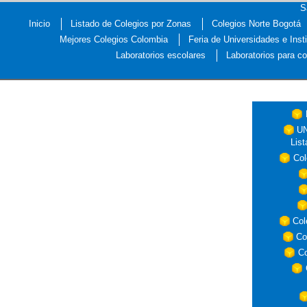
S
Inicio
Listado de Colegios por Zonas
Colegios Norte Bogotá
Mejores Colegios Colombia
Feria de Universidades e Inst
Laboratorios escolares
Laboratorios para co
S
U
Lis
Col
Col
Co
Co