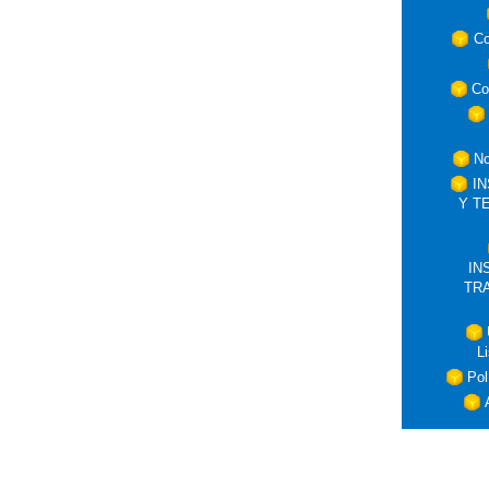
Co
Co
No
I
Y T
IN
TR
L
Pol