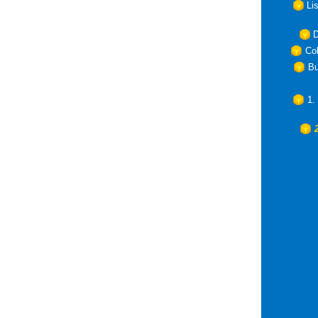
Li
D
Col
Bu
1.