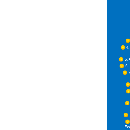
4.
5.
6.
Eco