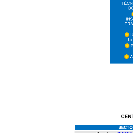
TÉCN
B
IN
TRA
U
Li
P
A
CEN
SECTO