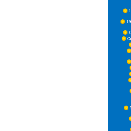
1
19
C