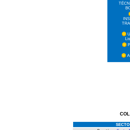
TÉCN
B
IN
TRA
U
Li
P
A
COL
SECTO