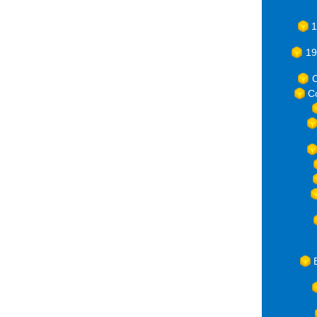
1
19
C