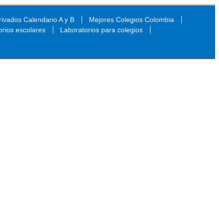
ivados Calendario A y B
Mejores Colegios Colombia
orios escolares
Laboratorios para colegios