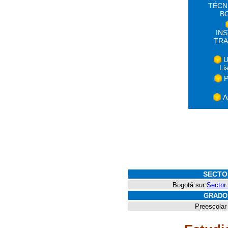
TÉCN
B
IN
TRA
U
Li
P
A
SECTO
Bogotá sur
Sector
GRADO
Preescolar