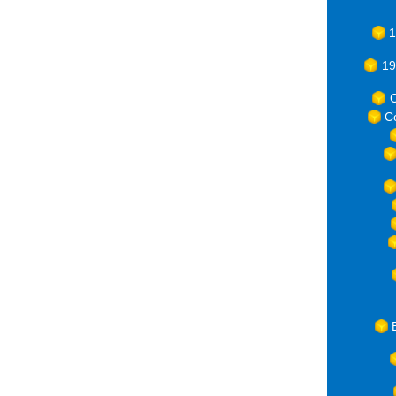
1
19
C