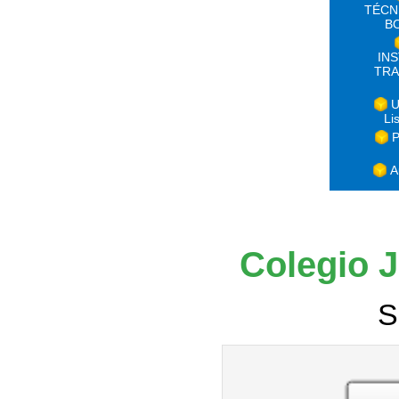
TÉCN
B
IN
TRA
U
Li
P
A
Colegio J
S