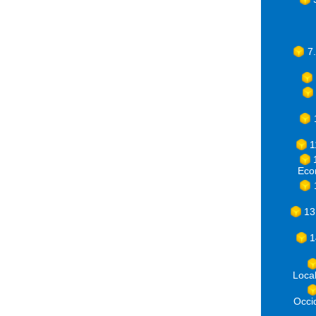
7
1
Eco
13
1
Loca
Occ