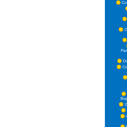
Co
C
Par
Di
Co
Bog
2