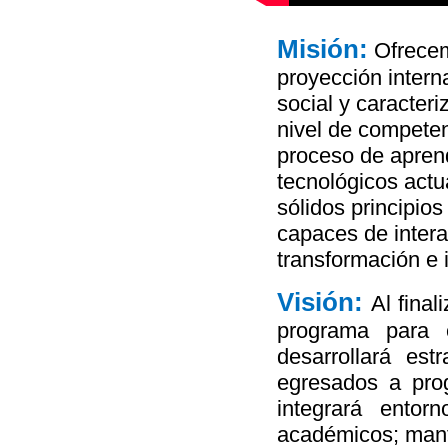
Misión:
Ofrecem
proyección intern
social y caracteri
nivel de competen
proceso de apren
tecnológicos actu
sólidos principio
capaces de inter
transformación e 
Visión:
Al fina
programa para el
desarrollará es
egresados a prog
integrará entor
académicos; mant