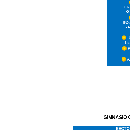
TÉCN
B
IN
TRA
U
Li
P
A
GIMNASIO 
SECTO