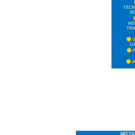
TÉCN
B
IN
TRA
U
Li
P
A
SECTO