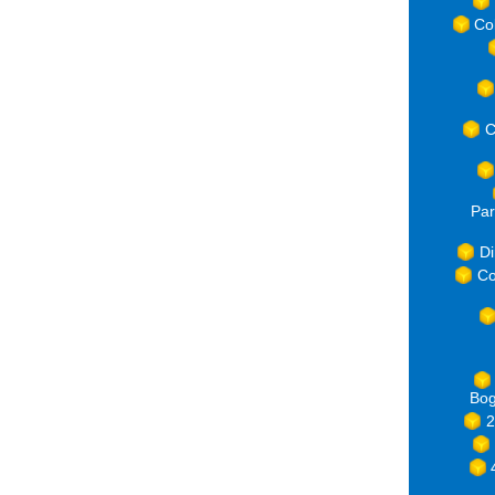
Co
C
Par
Di
Co
Bog
2