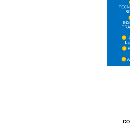
TÉCN
B
IN
TRA
U
Li
P
A
CO