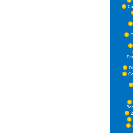
Co
C
Par
Di
Co
Bog
2