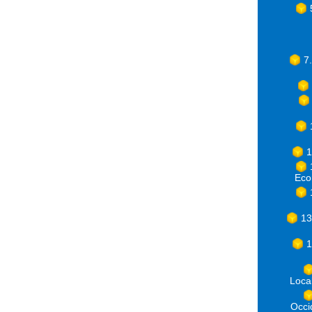
7
1
Eco
13
1
Loca
Occ