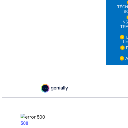
TÉCN
B
IN
TRA
U
Li
P
A